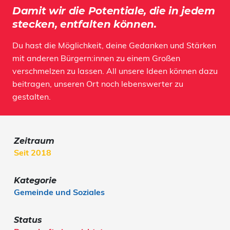
Damit wir die Potentiale, die in jedem
stecken, entfalten können.
Du hast die Möglichkeit, deine Gedanken und Stärken
mit anderen Bürgern:innen zu einem Großen
verschmelzen zu lassen. All unsere Ideen können dazu
beitragen, unseren Ort noch lebenswerter zu
gestalten.
Zeitraum
Seit 2018
Kategorie
Gemeinde und Soziales
Status