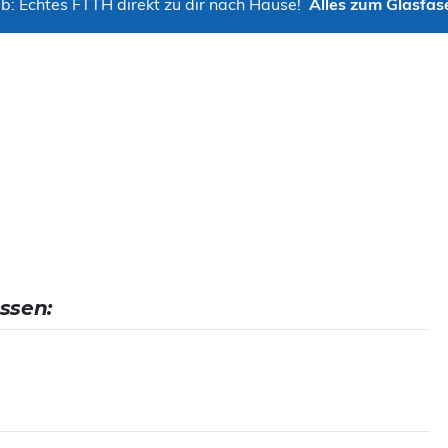
b: Echtes FTTH direkt zu dir nach Hause!
Alles zum Glasfas
ssen: