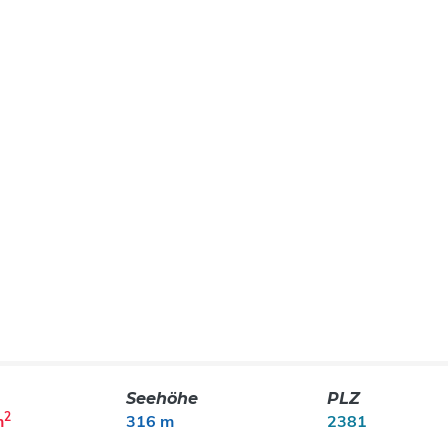
Seehöhe
PLZ
2
m
316 m
2381