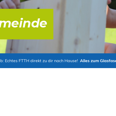
meinde
b: Echtes FTTH direkt zu dir nach Hause!
Alles zum Glasfas