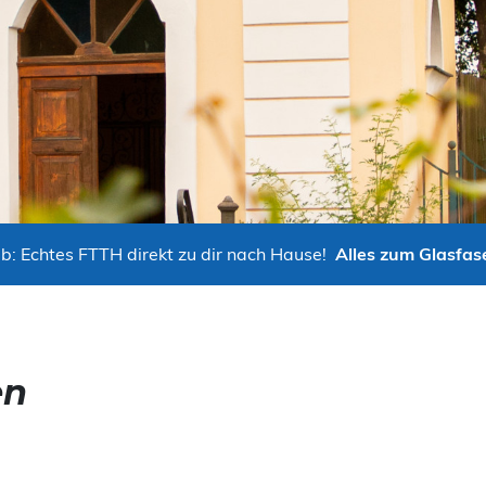
b: Echtes FTTH direkt zu dir nach Hause!
Alles zum Glasfas
en