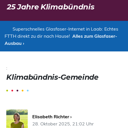
25 Jahre Klimabündnis
Superschnelles Glasfaser-Internet in Laab: Echtes
FTTH direkt zu dir nach Hause!
Alles zum Glasfaser-
Ausbau ›
:
Klimabündnis-Gemeinde
Elisabeth Richter ›
28. Oktober 2025, 21:02 Uhr