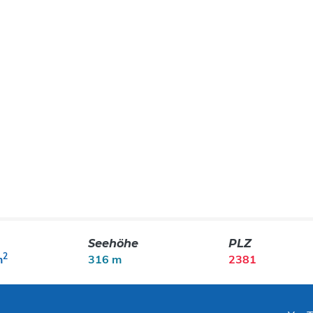
Seehöhe
PLZ
2
m
316 m
2381