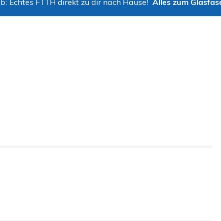
b: Echtes FTTH direkt zu dir nach Hause!
Alles zum Glasfas