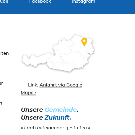
Tube
Facebook
Instagram
lten
er
Link:
Anfahrt via Google
Maps ›
n
Unsere
Gemeinde
.
Unsere
Zukunft
.
» Laab miteinander gestalten «