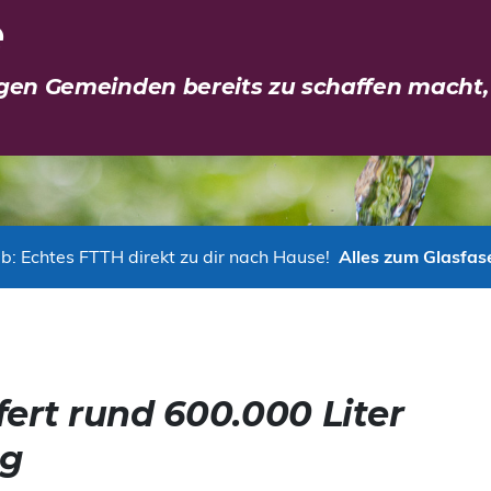
e
igen Gemeinden bereits zu schaffen macht,
b: Echtes FTTH direkt zu dir nach Hause!
Alles zum Glasfas
ert rund 600.000 Liter
ag