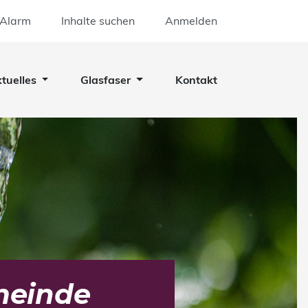
 Alarm
Inhalte suchen
Anmelden
tuelles
Glasfaser
Kontakt
meinde