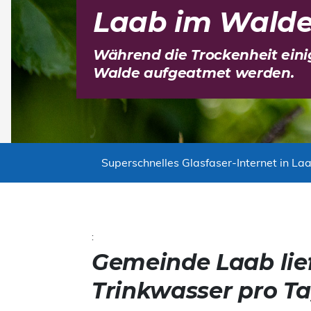
Laab im Wald
​Während die Trockenheit ein
Walde aufgeatmet werden.
Superschnelles Glasfaser-Internet in Laa
:
Gemeinde Laab lief
Trinkwasser pro T