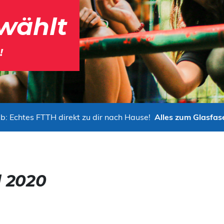
wählt
!
b: Echtes FTTH direkt zu dir nach Hause!
Alles zum Glasfas
 2020