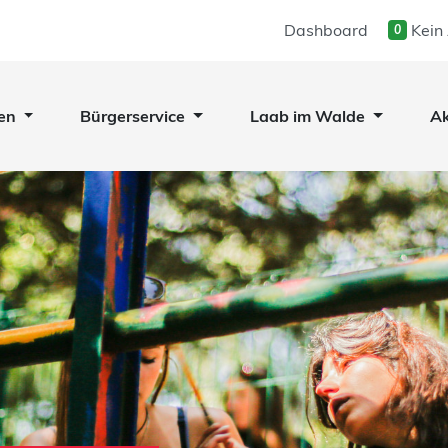
Dashboard
Kein
0
en
Bürgerservice
Laab im Walde
Ak