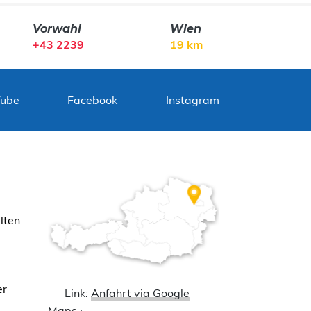
Vorwahl
Wien
+43 2239
19 km
Tube
Facebook
Instagram
lten
er
Link:
Anfahrt via Google
Maps ›