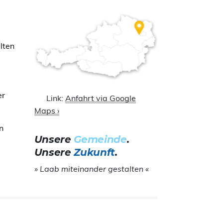
lten
er
Link:
Anfahrt via Google
Maps ›
n
Unsere
Gemeinde
.
Unsere
Zukunft
.
» Laab miteinander gestalten «