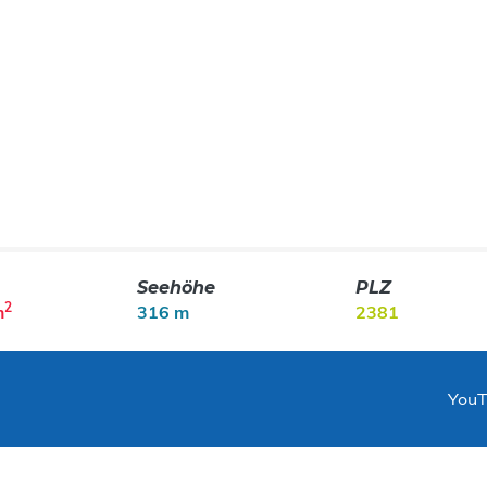
Seehöhe
PLZ
2
m
316 m
2381
You