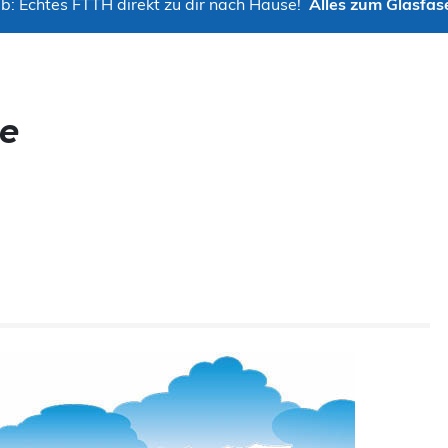
b: Echtes FTTH direkt zu dir nach Hause!
Alles zum Glasfas
e