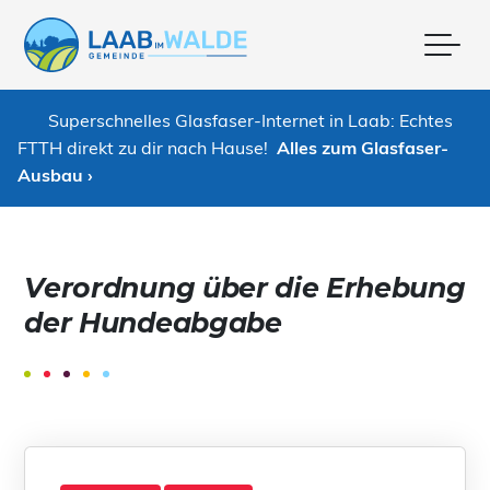
Me
Superschnelles Glasfaser-Internet in Laab: Echtes
FTTH direkt zu dir nach Hause!
Alles zum Glasfaser-
Ausbau ›
Verordnung über die Erhebung
der Hundeabgabe