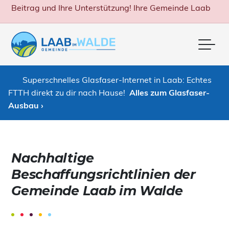
Beitrag und Ihre Unterstützung! Ihre Gemeinde Laab
Me
Superschnelles Glasfaser-Internet in Laab: Echtes
FTTH direkt zu dir nach Hause!
Alles zum Glasfaser-
Ausbau ›
Nachhaltige
Beschaffungsrichtlinien der
Gemeinde Laab im Walde