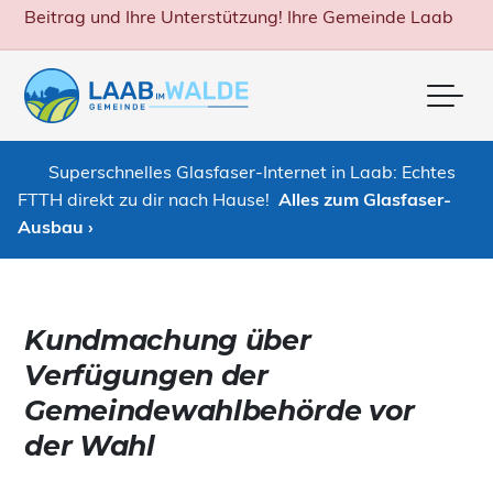
Beitrag und Ihre Unterstützung! Ihre Gemeinde Laab
Me
Superschnelles Glasfaser-Internet in Laab: Echtes
FTTH direkt zu dir nach Hause!
Alles zum Glasfaser-
Ausbau ›
Kundmachung über
Verfügungen der
Gemeindewahlbehörde vor
der Wahl