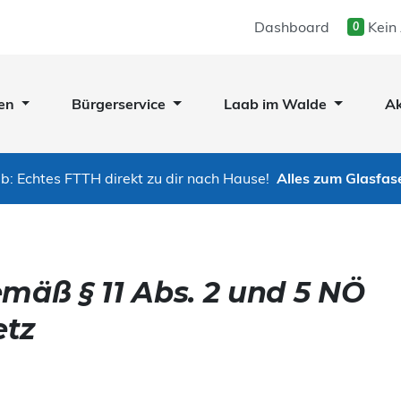
Dashboard
Kein
0
en
Bürgerservice
Laab im Walde
Ak
b: Echtes FTTH direkt zu dir nach Hause!
Alles zum Glasfas
ß § 11 Abs. 2 und 5 NÖ
etz