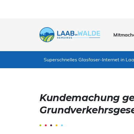
Mitmach
Superschnelles Glasfaser-Internet in Laa
Kundemachung gemä
Grundverkehrsges